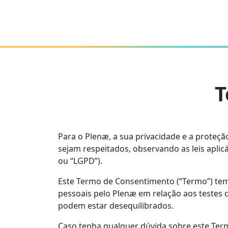
T
Para o Plenæ, a sua privacidade e a proteç
sejam respeitados, observando as leis aplic
ou “LGPD”).
Este Termo de Consentimento (“Termo”) tem 
pessoais pelo Plenæ em relação aos testes q
podem estar desequilibrados.
Caso tenha qualquer dúvida sobre este Term