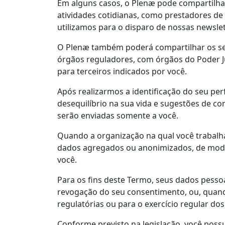
Em alguns casos, o Plenæ pode compartilha
atividades cotidianas, como prestadores d
utilizamos para o disparo de nossas newsl
O Plenæ também poderá compartilhar os seu
órgãos reguladores, com órgãos do Poder Jud
para terceiros indicados por você.
Após realizarmos a identificação do seu pe
desequilíbrio na sua vida e sugestões de c
serão enviadas somente a você.
Quando a organização na qual você trabalh
dados agregados ou anonimizados, de modo
você.
Para os fins deste Termo, seus dados pess
revogação do seu consentimento, ou, quand
regulatórias ou para o exercício regular dos
Conforme previsto na legislação, você poss