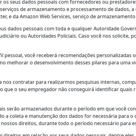
r os seus dados pessoais com fornecedores ou prestadores
e serviços de armazenamento e processamento de dados, a
etter, e da Amazon Web Services, serviço de armazenamen
s dados pessoais com toda e qualquer Autoridade Governam
iciário ou Autoridades Policiais. Caso você nos solicite,
rfil pessoal, você receberá recomendações personalizadas 
omo melhorar o desenvolvimento desses pilares para uma v
a nos contratar para realizarmos pesquisas internas, com
 que o seu empregador não conseguirá identificar quais 
oais serão armazenados durante o período em que você con
o a coleta e manutenção dos dados for necessária para o 
 nossos direitos, durante todo o período necessário para es
ui direitos em relação aos seus dados pessoais, dentre ele