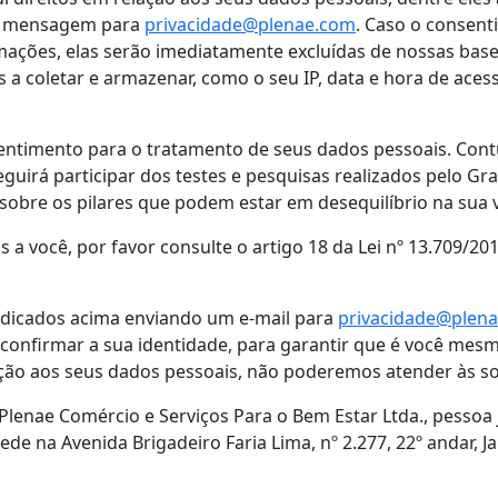
ma mensagem para
privacidade@plenae.com
. Caso o consent
rmações, elas serão imediatamente excluídas de nossas ba
 coletar e armazenar, como o seu IP, data e hora de acess
entimento para o tratamento de seus dados pessoais. Contu
guirá participar dos testes e pesquisas realizados pelo Gr
obre os pilares que podem estar em desequilíbrio na sua v
s a você, por favor consulte o artigo 18 da Lei nº 13.709/2
indicados acima enviando um e-mail para
privacidade@plen
confirmar a sua identidade, para garantir que é você mesm
ção aos seus dados pessoais, não poderemos atender às sol
lenae Comércio e Serviços Para o Bem Estar Ltda., pessoa ju
de na Avenida Brigadeiro Faria Lima, nº 2.277, 22º andar, J